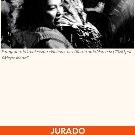
Fotografía de la colección «Ficheras en el Barrio de la Merced» (2025) por
©Mayra Martell
JURADO