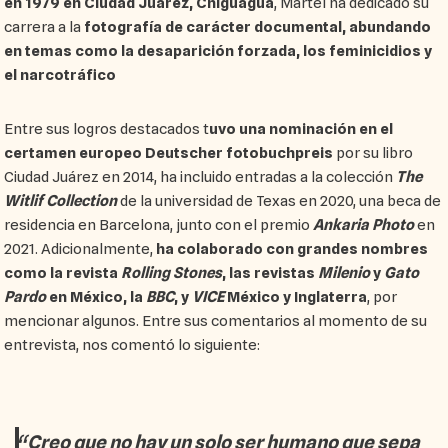
en 1979 en Ciudad Juarez, Chiguagua
, Martel ha dedicado su
carrera a la
fotografía de carácter documental, abundando
en temas como la desaparición forzada, los feminicidios y
el narcotráfico
Entre sus logros destacados t
uvo una nominación en el
certamen europeo Deutscher fotobuchpreis
por su libro
Ciudad Juárez en 2014, ha incluido entradas a la colección
The
Witlif Collection
de la universidad de Texas en 2020, una beca de
residencia en Barcelona, junto con el premio
Ankaria Photo
en
2021. Adicionalmente,
ha colaborado con grandes nombres
como la revista
Rolling Stones
, las revistas
Milenio
y
Gato
Pardo
en México, la
BBC
, y
VICE
México y Inglaterra
, por
mencionar algunos. Entre sus comentarios al momento de su
entrevista, nos comentó lo siguiente:
“Creo que no hay un solo ser humano que sepa